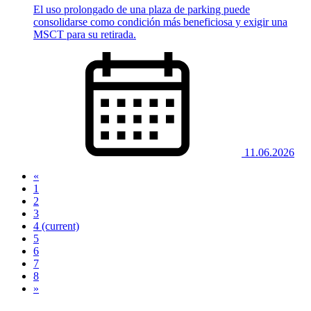
El uso prolongado de una plaza de parking puede
consolidarse como condición más beneficiosa y exigir una
MSCT para su retirada.
11.06.2026
«
1
2
3
4
(current)
5
6
7
8
»